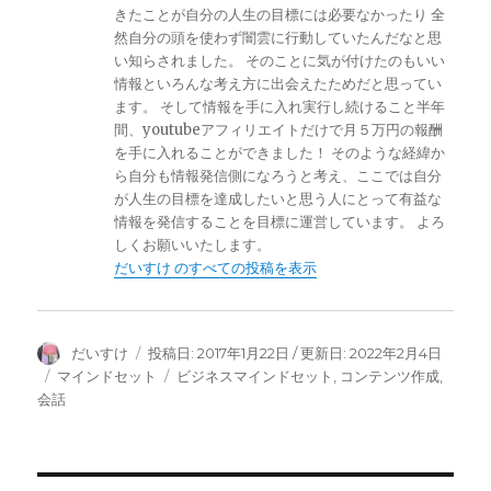
きたことが自分の人生の目標には必要なかったり 全
然自分の頭を使わず闇雲に行動していたんだなと思
い知らされました。 そのことに気が付けたのもいい
情報といろんな考え方に出会えたためだと思ってい
ます。 そして情報を手に入れ実行し続けること半年
間、youtubeアフィリエイトだけで月５万円の報酬
を手に入れることができました！ そのような経緯か
ら自分も情報発信側になろうと考え、ここでは自分
が人生の目標を達成したいと思う人にとって有益な
情報を発信することを目標に運営しています。 よろ
しくお願いいたします。
だいすけ のすべての投稿を表示
投
投
だいすけ
2017年1月22日
2022年2月4日
稿
稿
カ
タ
マインドセット
ビジネスマインドセット
,
コンテンツ作成
,
者
日:
テ
グ
会話
ゴ
リ
ー