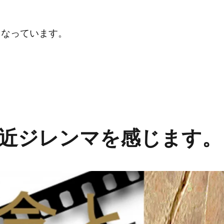
となっています。
育することは必須！！ビジネスでも私生活でも万能です。” の
近ジレンマを感じます。