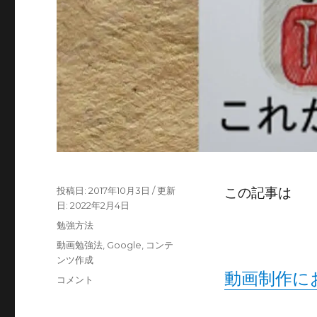
投
2017年10月3日
この記事は
稿
2022年2月4日
日:
カ
勉強方法
テ
タ
動画勉強法
,
Google
,
コンテ
ゴ
グ
ンツ作成
リ
動画制作に
動
コメント
ー
画
を