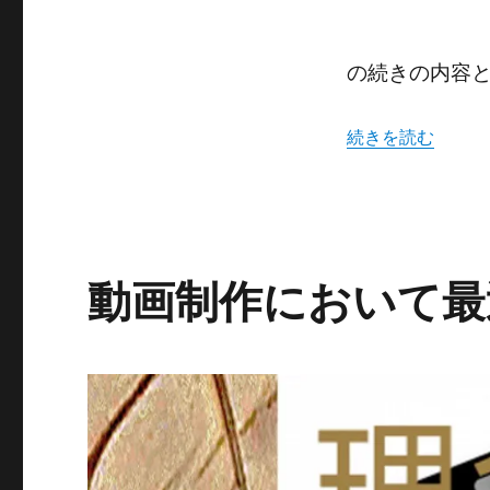
作
っ
て
の続きの内容
教
育
す
“動画を作って教
続きを読む
る
こ
と
は
必
須！！
動画制作において最
ビ
ジ
ネ
ス
で
も
私
生
活