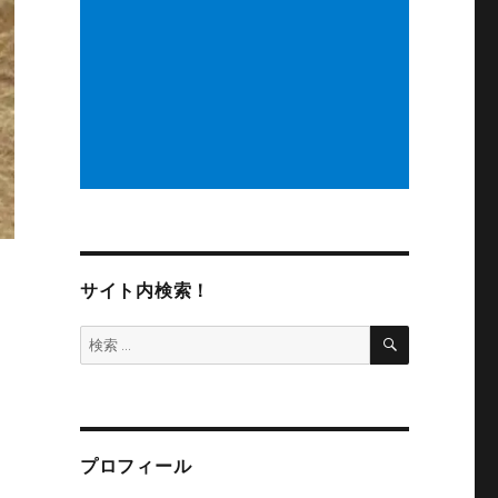
サイト内検索！
検
検
索
索:
プロフィール