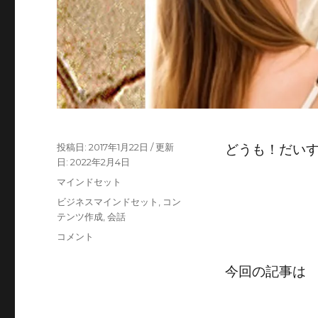
投
2017年1月22日
どうも！だい
稿
2022年2月4日
日:
カ
マインドセット
テ
タ
ビジネスマインドセット
,
コン
ゴ
グ
テンツ作成
,
会話
リ
【友
コメント
ー
だ
ち
今回の記事は
と
揉
め