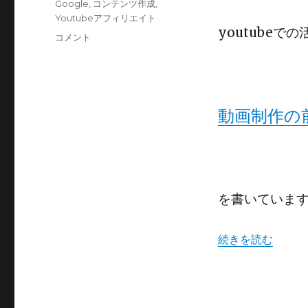
タ
Google
,
コンテンツ作成
,
ゴ
グ
Youtubeアフィリエイト
リ
youtubeで
動
コメント
ー
画
制
作
に
お
動画制作の
い
て
最
近
ジ
レ
を書いていま
ン
マ
“動画制作におい
続きを読む
を
感
じ
ま
す。