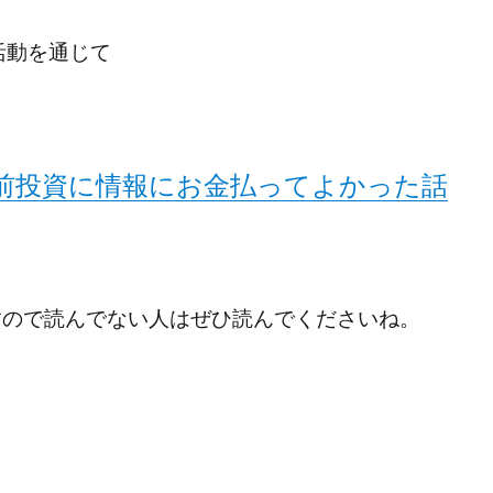
の活動を通じて
前投資に情報にお金払ってよかった話
すので読んでない人はぜひ読んでくださいね。
て最近ジレンマを感じます。” の