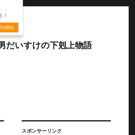
う！
通知開始
だ男だいすけの下剋上物語
スポンサーリンク