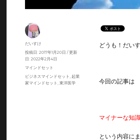
投
だいすけ
どうも！だい
稿
投
2017年1月20日
者
稿
2022年2月4日
日:
カ
マインドセット
テ
タ
ビジネスマインドセット
,
起業
ゴ
今回の記事は
グ
家マインドセット
,
東洋医学
リ
ー
マイナーな知
という内容に