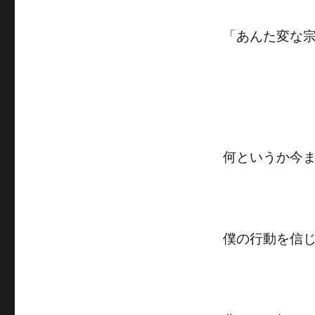
「あんた変な
何というか今
僕の行動を信