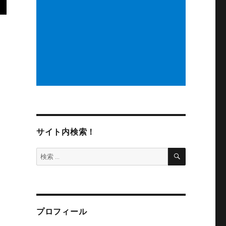
サイト内検索！
検
検
索
索:
プロフィール