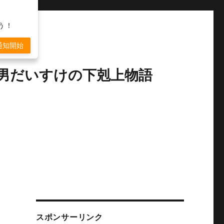
う！
通知開始
だ男だいすけの下剋上物語
スポンサーリンク