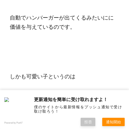
自動でハンバーガーが出てくるみたいにに
価値を与えているのです。
しかも可愛い子というのは
更新通知を簡単に受け取れますよ！
僕のサイトから最新情報をプッシュ通知で受け
ほかの男が黙っていません。
取け取ろう！
拒否
通知開始
Powered by Push7